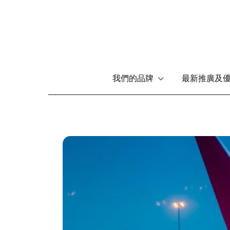
Main
我們的品牌
最新推廣及
navigation
移
至
主
內
圖
容
片