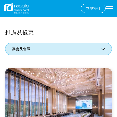
立即預訂
Secondary
menu
移
至
主
推廣及優惠
內
容
宴會及會展