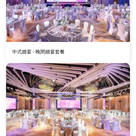
圖
中式婚宴 - 晚間婚宴套餐
片