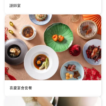
圖
謝師宴
片
圖
喜慶宴會套餐
片