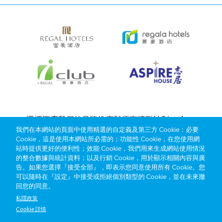
Bottom
選擇酒店
我們的品牌
推廣與優惠
獎勵計劃
e-shop
我們在本網站的頁面中使用精選的自定義及第三方 Cookie：必要
管理層簡介
menu
Cookie，這是使用本網站所必需的；功能性 Cookie，在您使用網
站時提供更好的便利性；效能 Cookie，我們用來生成網站使用情況
的整合數據與統計資料；以及行銷 Cookie，用於顯示相關內容與廣
搶先一步，掌握最新資訊！
告。如果您選擇『接受全部』，即表示您同意使用所有 Cookie。您
可以隨時在『設定』中接受或拒絕個別類型的 Cookie，並在未來撤
回您的同意。
私隱政策
Cookie 詳情