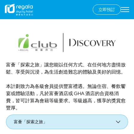
立即預訂
Secondary
menu
移
至
主
內
容
富薈「探索之旅」讓您能以任何方式、在任何地方盡情放
鬆、享受與沉浸，為生活創造難忘的體驗及美好的回憶。
本計劃致力為各級會員提供豐富禮遇。無論住宿、餐飲饗
宴或體驗活動，凡於富薈酒店或 GHA 酒店的合資格消
費，皆可計算為會籍等級要求。等級越高，獲享的獎賞愈
豐厚。
富薈「探索之旅」