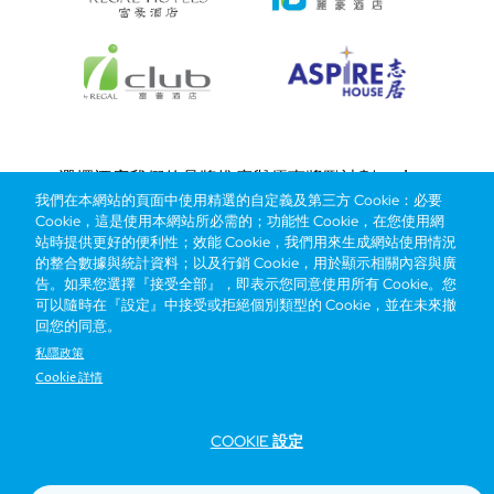
Bottom
選擇酒店
我們的品牌
推廣與優惠
獎勵計劃
e-shop
我們在本網站的頁面中使用精選的自定義及第三方 Cookie：必要
管理層簡介
menu
Cookie，這是使用本網站所必需的；功能性 Cookie，在您使用網
站時提供更好的便利性；效能 Cookie，我們用來生成網站使用情況
的整合數據與統計資料；以及行銷 Cookie，用於顯示相關內容與廣
搶先一步，掌握最新資訊！
告。如果您選擇『接受全部』，即表示您同意使用所有 Cookie。您
可以隨時在『設定』中接受或拒絕個別類型的 Cookie，並在未來撤
回您的同意。
私隱政策
Cookie 詳情
COOKIE 設定
Footer
無障礙聲明
私隱聲明
Cookie政策
網站使用條款