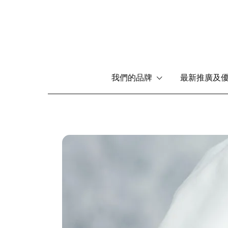
Main
我們的品牌
最新推廣及
navigation
移
至
主
內
圖
容
片