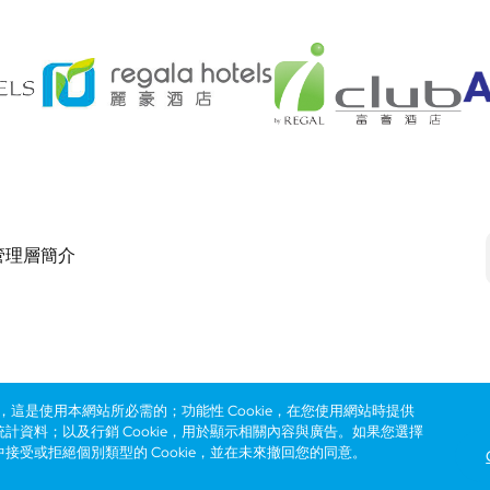
管理層簡介
Footer
eserved. ICP license 17016348
無障礙聲明
私隱聲明
Cookie政策
網站使用條
ie，這是使用本網站所必需的；功能性 Cookie，在您使用網站時提供
統計資料；以及行銷 Cookie，用於顯示相關內容與廣告。如果您選擇
中接受或拒絕個別類型的 Cookie，並在未來撤回您的同意。