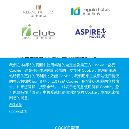
Bottom
選擇酒店
我們的品牌
推廣與優惠
獎勵計劃
e-shop
我們在本網站的頁面中使用精選的自定義及第三方 Cookie：必要
管理層簡介
menu
Cookie，這是使用本網站所必需的；功能性 Cookie，在您使用網
站時提供更好的便利性；效能 Cookie，我們用來生成網站使用情況
的整合數據與統計資料；以及行銷 Cookie，用於顯示相關內容與廣
搶先一步，掌握最新資訊！
告。如果您選擇『接受全部』，即表示您同意使用所有 Cookie。您
可以隨時在『設定』中接受或拒絕個別類型的 Cookie，並在未來撤
回您的同意。
私隱政策
Cookie 詳情
COOKIE 設定