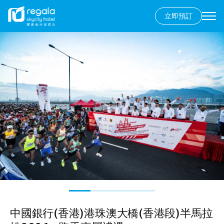
立即預訂
Secondary
menu
移
圖
至
片
主
內
容
中國銀行(香港)港珠澳大橋(香港段)半馬拉