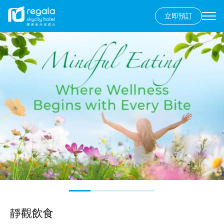
立即預訂
Secondary
menu
移
圖
至
片
主
內
容
靜觀飲食