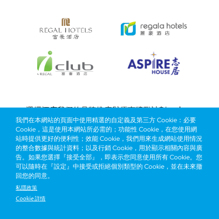
Bottom
選擇酒店
我們的品牌
推廣與優惠
獎勵計劃
e-shop
我們在本網站的頁面中使用精選的自定義及第三方 Cookie：必要
管理層簡介
menu
Cookie，這是使用本網站所必需的；功能性 Cookie，在您使用網
站時提供更好的便利性；效能 Cookie，我們用來生成網站使用情況
的整合數據與統計資料；以及行銷 Cookie，用於顯示相關內容與廣
搶先一步，掌握最新資訊！
告。如果您選擇『接受全部』，即表示您同意使用所有 Cookie。您
可以隨時在『設定』中接受或拒絕個別類型的 Cookie，並在未來撤
回您的同意。
私隱政策
Cookie 詳情