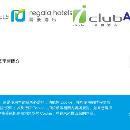
管理層簡介
Footer
eserved. ICP license 17016348
無障礙聲明
私隱聲明
Cookie政策
網站使用條
ie，這是使用本網站所必需的；功能性 Cookie，在您使用網站時提供
統計資料；以及行銷 Cookie，用於顯示相關內容與廣告。如果您選擇
中接受或拒絕個別類型的 Cookie，並在未來撤回您的同意。