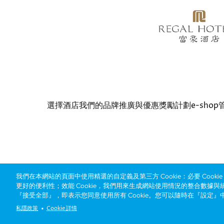
Bottom
選擇酒店
我們的品牌
推廣與優惠
獎勵計劃
e-shop
menu
© Copyright 2026 Regal Hotels International. All rights r
我們在本網站的頁面中使用精選的自定義及第三方 Cookie：必要 Cook
更好的便利性；效能 Cookie，我們用來生成網站使用情況的整合數據與
『接受全部』，即表示您同意使用所有 Cookie。您可以隨時在『設定』
私隱政策
Cookie 詳情