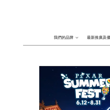
Main
我們的品牌
最新推廣及
navigation
移
至
主
內
圖
容
片