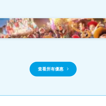
夏日狂歡趴」及「昂坪360」住宿計劃
查看所有優惠