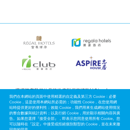
片
片
Bottom
選擇酒店
我們的品牌
推廣與優惠
獎勵計劃
e-shop
我們在本網站的頁面中使用精選的自定義及第三方 Cookie：必要
管理層簡介
menu
Cookie，這是使用本網站所必需的；功能性 Cookie，在您使用網
站時提供更好的便利性；效能 Cookie，我們用來生成網站使用情況
的整合數據與統計資料；以及行銷 Cookie，用於顯示相關內容與廣
搶先一步，掌握最新資訊！
告。如果您選擇『接受全部』，即表示您同意使用所有 Cookie。您
可以隨時在『設定』中接受或拒絕個別類型的 Cookie，並在未來撤
回您的同意。