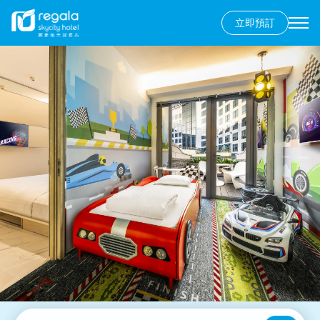
立即預訂
Secondary
menu
移
至
主
內
容
香港島
富豪香港酒店
九龍
富豪九龍酒店