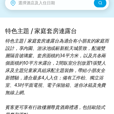
新界
麗豪酒店
富豪機場酒店
特色主題 / 家庭套房連露台
特色主題 / 家庭套房連露台為適合有小朋友的家庭而
設計，享內園、游泳池或嶄新航天城景致，配備雙
層隔音玻璃窗。套房面積約34平方米，以及共各兩
個面積約10平方米露台，2間臥室分別放置1張雙人
床及主題兒童家具組床配主題裝飾，帶給小朋友全
新體驗，適合最多4人入住；備有工作枱、獨立浴
室、43吋平面電視、電子保險箱、迷你冰箱及免費
無線上網。
賓客更可享有行政樓層尊貴酒廊禮遇，包括歐陸式