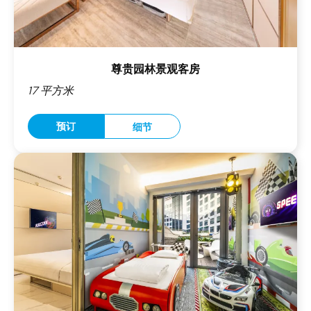
尊贵园林景观客房
17 平方米
预订
细节