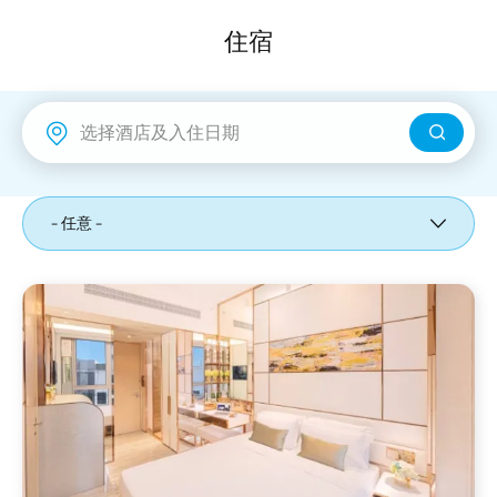
住宿
富豪机场酒店
- 任意 -