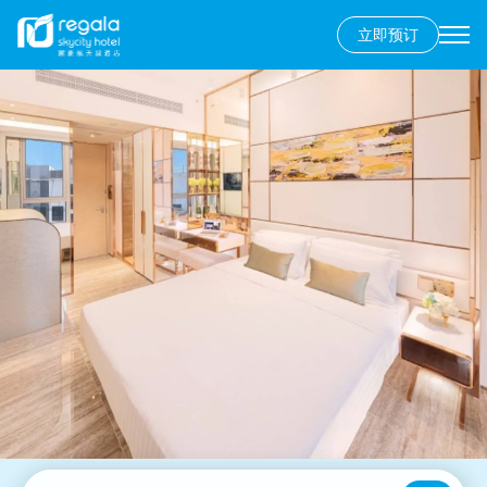
立即预订
Secondary
menu
跳
转
到
主
要
内
容
香港岛
富豪香港酒店
九龙
富豪九龙酒店