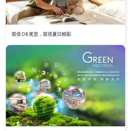
图
双倍 D$ 奖赏，双倍夏日精彩
像
图