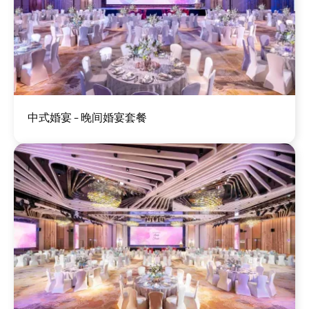
图
中式婚宴 - 晚间婚宴套餐
像