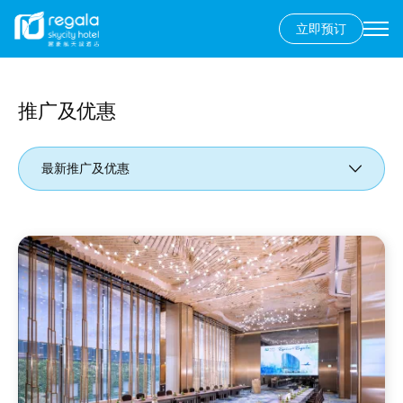
立即预订
Secondary
menu
跳
转
到
推广及优惠
主
要
最新推广及优惠
内
容