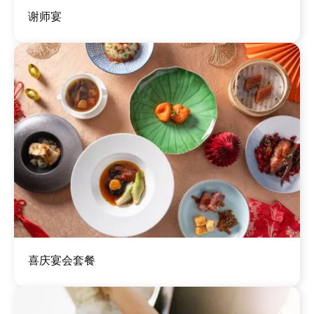
图
谢师宴
像
图
喜庆宴会套餐
像