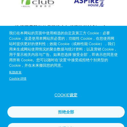
Bottom
选择酒店
我们的品牌
推广与优惠
奖励计划
e-shop
我们在本网站的页面中使用精选的自定及第三方 Cookie：必要
管理层简介
menu
Cookie，这是使用本网站所必需的；功能性 Cookie，在您使用网
站时提供更好的便利性；效能 Cookie（或称性能 Cookie），我们
用来生成网站使用情况的聚合数据与统计资料；以及营销 Cookie，
抢先一步，掌握最新资讯！
用于显示相关内容与广告。如果您选择‘接受全部’，即表示您同意使
用所有 Cookie。您可以随时在‘设置’中接受或拒绝个别类型的
Cookie，并在未来撤回您的同意。
私隐政策
Cookie 详情
COOKIE设定
Footer
无障碍声明
私隐声明
Cookie政策
网站使用条款
拒绝全部
© Copyright 2026 Regal Hotels International. All rights reserved. ICP license
17016348