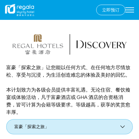
立即预订
Secondary
menu
跳
转
到
主
要
内
容
富豪「探索之旅」让您能以任何方式、在任何地方尽情放
松、享受与沉浸，为生活创造难忘的体验及美好的回忆。
本计划致力为各级会员提供丰富礼遇。无论住宿、餐饮飨
宴或体验活动，凡于富豪酒店或 GHA 酒店的合资格消
费，皆可计算为会籍等级要求。等级越高，获享的奖赏愈
丰厚。
富豪「探索之旅」