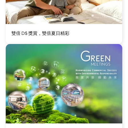
圖
雙倍 D$ 獎賞，雙倍夏日精彩
片
圖