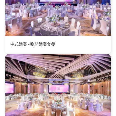
圖
中式婚宴 - 晚間婚宴套餐
片