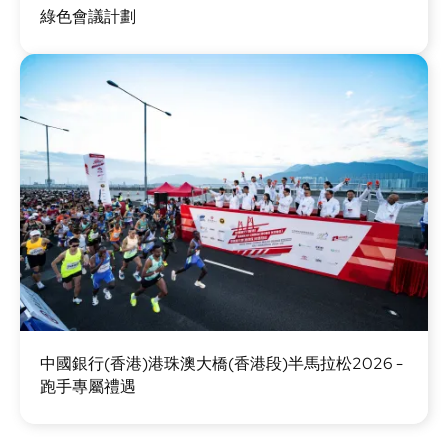
綠色會議計劃
片
圖
中國銀行(香港)港珠澳大橋(香港段)半馬拉松2026 -
片
跑手專屬禮遇