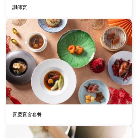
圖
謝師宴
片
圖
喜慶宴會套餐
片