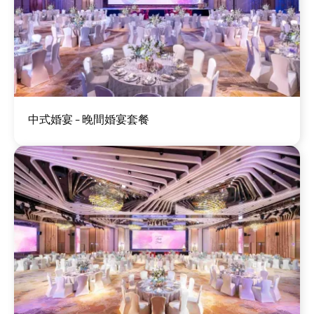
圖
中式婚宴 - 晚間婚宴套餐
片