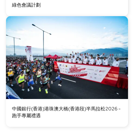
綠色會議計劃
片
圖
中國銀行(香港)港珠澳大橋(香港段)半馬拉松2026 -
片
跑手專屬禮遇