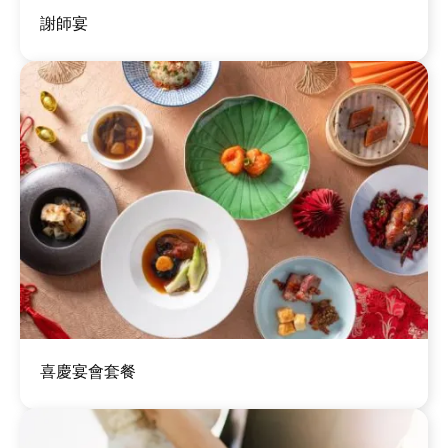
圖
謝師宴
片
圖
喜慶宴會套餐
片