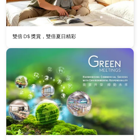
圖
雙倍 D$ 獎賞，雙倍夏日精彩
片
圖