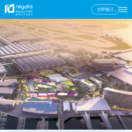
跳
立即预订
转
Secondary
到
menu
主
要
内
容
香港岛
富豪香港酒店
九龙
富豪九龙酒店
新界
丽豪酒店