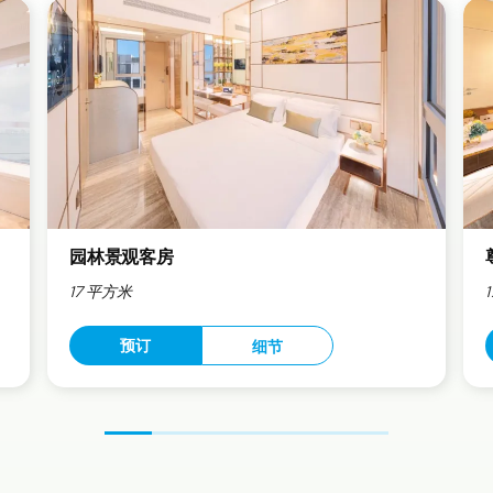
园林景观客房
17 平方米
预订
细节
前
下
一
一