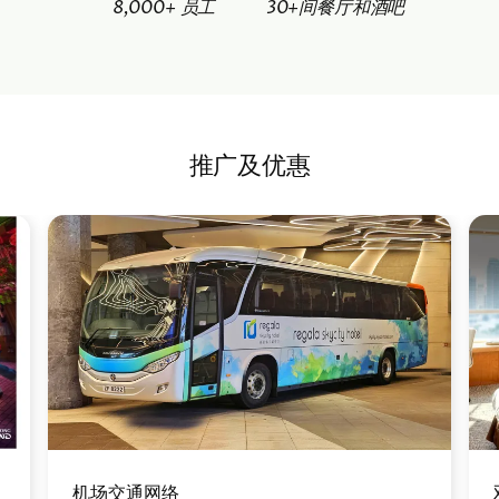
8,000+ 员工
30+间餐厅和酒吧
推广及优惠
图
图
像
像
机场交通网络