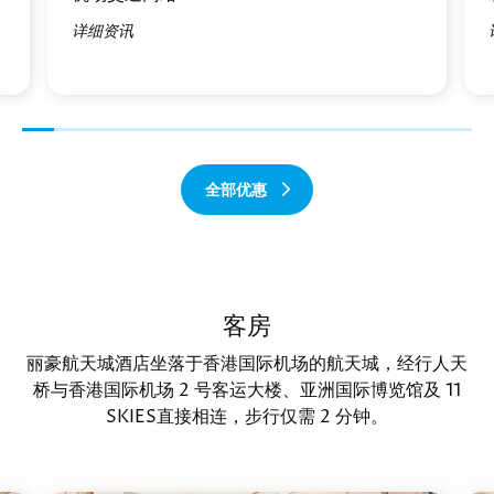
详细资讯
前
下
一
一
全部优惠
个
个
客房
丽豪航天城酒店坐落于香港国际机场的航天城，经行人天
桥与香港国际机场 2 号客运大楼、亚洲国际博览馆及 11
SKIES直接相连，步行仅需 2 分钟。