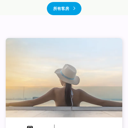
个
个
所有客房
图