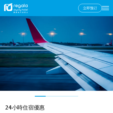
立即预订
Secondary
menu
跳
图
转
像
到
主
要
内
容
24小時住宿優惠