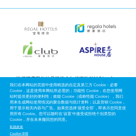
Bottom
选择酒店
我们的品牌
推广与优惠
奖励计划
e-shop
我们在本网站的页面中使用精选的自定及第三方 Cookie：必要
管理层简介
menu
Cookie，这是使用本网站所必需的；功能性 Cookie，在您使用网
站时提供更好的便利性；效能 Cookie（或称性能 Cookie），我们
用来生成网站使用情况的聚合数据与统计资料；以及营销 Cookie，
抢先一步，掌握最新资讯！
用于显示相关内容与广告。如果您选择‘接受全部’，即表示您同意使
用所有 Cookie。您可以随时在‘设置’中接受或拒绝个别类型的
Cookie，并在未来撤回您的同意。
私隐政策
Cookie 详情