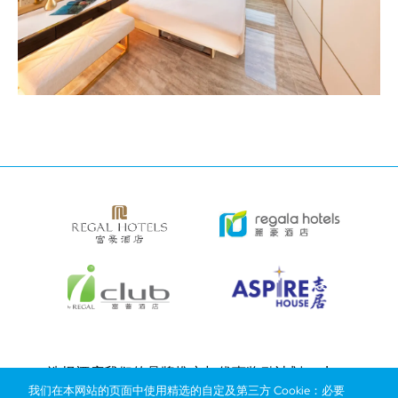
Bottom
选择酒店
我们的品牌
推广与优惠
奖励计划
e-shop
我们在本网站的页面中使用精选的自定及第三方 Cookie：必要
管理层简介