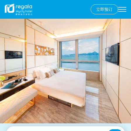
立即预订
Secondary
menu
跳
转
到
主
要
内
容
香港岛
富豪香港酒店
九龙
富豪九龙酒店