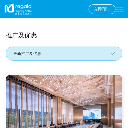
立即预订
Secondary
menu
跳
转
到
推广及优惠
主
要
最新推广及优惠
内
容