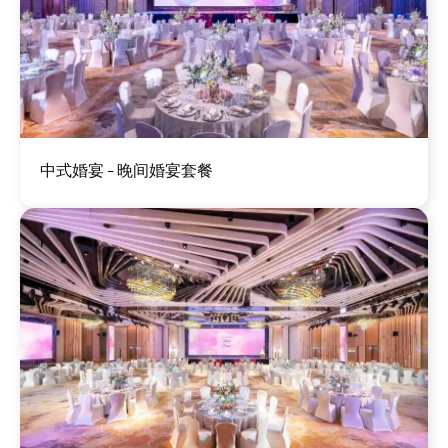
图
中式婚宴 - 晚间婚宴套餐
像