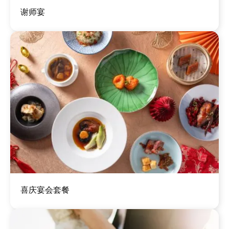
图
谢师宴
像
图
喜庆宴会套餐
像