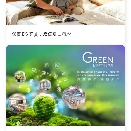
图
双倍 D$ 奖赏，双倍夏日精彩
像
图